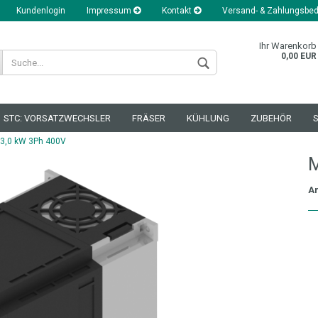
Kundenlogin
Impressum
Kontakt
Versand- & Zahlungsbe
Ihr Warenkorb
0,00 EUR
STC: VORSATZWECHSLER
FRÄSER
KÜHLUNG
ZUBEHÖR
 3,0 kW 3Ph 400V
M
Ar