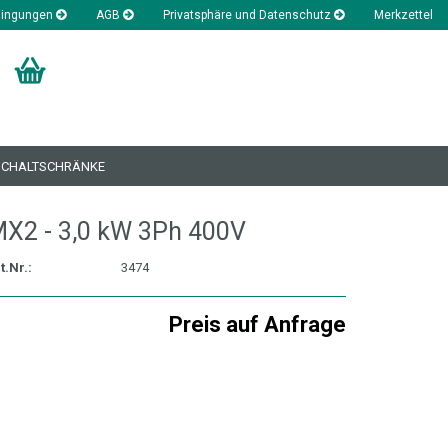
dingungen
AGB
Privatsphäre und Datenschutz
Merkzettel
SCHALTSCHRÄNKE
X2 - 3,0 kW 3Ph 400V
Klasse 1, Rundlauf < 5µ
t.Nr.:
3474
Klasse 2, Rundlauf < 15
Preis auf Anfrage