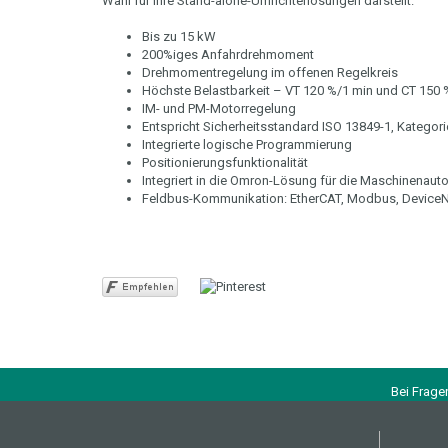
Wahl für Ihre Stand-alone-Umrichterlösungen darstellt.
Bis zu 15 kW
200%iges Anfahrdrehmoment
Drehmomentregelung im offenen Regelkreis
Höchste Belastbarkeit – VT 120 %/1 min und CT 150 
IM- und PM-Motorregelung
Entspricht Sicherheitsstandard ISO 13849-1, Kategori
Integrierte logische Programmierung
Positionierungsfunktionalität
Integriert in die Omron-Lösung für die Maschinenaut
Feldbus-Kommunikation: EtherCAT, Modbus, DeviceN
Bei Frage