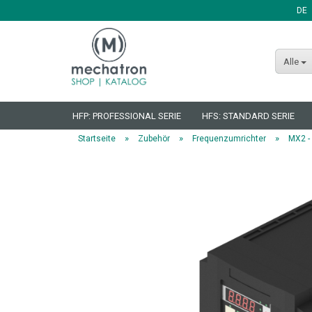
DE
Sprache auswählen
Alle
HFP: PROFESSIONAL SERIE
HFS: STANDARD SERIE
»
»
»
Startseite
Zubehör
Frequenzumrichter
MX2 -
Konto erstellen
Passwort vergessen?