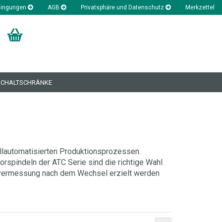
dingungen
AGB
Privatsphäre und Datenschutz
Merkzettel
SCHALTSCHRÄNKE
Klasse 1, Rundlauf < 5µ
Klasse 2, Rundlauf < 15
llautomatisierten Produktionsprozessen.
rspindeln der ATC Serie sind die richtige Wahl
nvermessung nach dem Wechsel erzielt werden