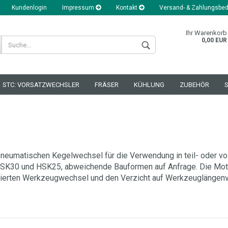
Kundenlogin
Impressum
Kontakt
Versand- & Zahlungsbe
Ihr Warenkorb
0,00 EUR
STC: VORSATZWECHSLER
FRÄSER
KÜHLUNG
ZUBEHÖR
pneumatischen Kegelwechsel für die Verwendung in teil- oder vo
0, SK30 und HSK25, abweichende Bauformen auf Anfrage. Die Moto
isierten Werkzeugwechsel und den Verzicht auf Werkzeuglänge