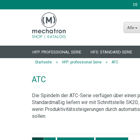
DE
Sprache auswählen
Alle
HFP: PROFESSIONAL SERIE
HFS: STANDARD SERIE
»
»
Startseite
HFP: professional Serie
ATC
ATC
Konto erstellen
Die Spindeln der ATC-Serie verfügen über einen 
Passwort vergessen?
Standardmäßig liefern wir mit Schnittstelle SK2
wenn Produktivitätssteigerungen durch automat
sollen.