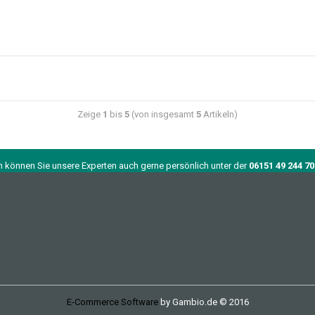
Zeige
1
bis
5
(von insgesamt
5
Artikeln)
n können Sie unsere Experten auch gerne persönlich unter der
06151 49 244 70
E-Commerce Software
by Gambio.de © 2016