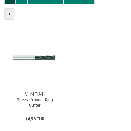
1
VHM TiAlN
Spezialfräser - King
Cutter
14,58 EUR