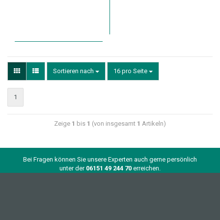
Sortieren nach
16 pro Seite
1
Zeige
1
bis
1
(von insgesamt
1
Artikeln)
Bei Fragen können Sie unsere Experten auch gerne persönlich
unter der
06151 49 244 70
erreichen.