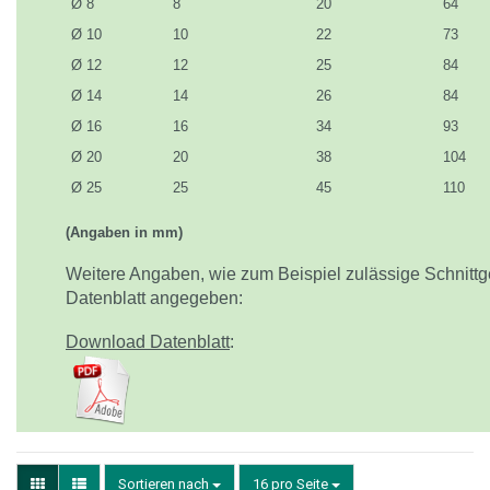
Ø 8
8
20
64
Ø 10
10
22
73
Ø 12
12
25
84
Ø 14
14
26
84
Ø 16
16
34
93
Ø 20
20
38
104
Ø 25
25
45
110
(Angaben in mm)
Weitere Angaben, wie zum Beispiel zulässige Schnittg
Datenblatt angegeben:
Download Datenblatt
:
Sortieren nach
16 pro Seite