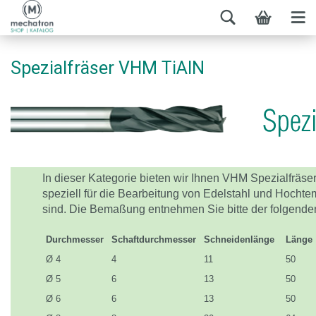
Spezialfräser VHM TiAlN
In dieser Kategorie bieten wir Ihnen VHM Spezialfräser
speziell für die Bearbeitung von Edelstahl und Hocht
sind. Die Bemaßung entnehmen Sie bitte der folgenden
Durchmesser
Schaftdurchmesser
Schneidenlänge
Länge
Ø 4
4
11
50
Ø 5
6
13
50
Ø 6
6
13
50