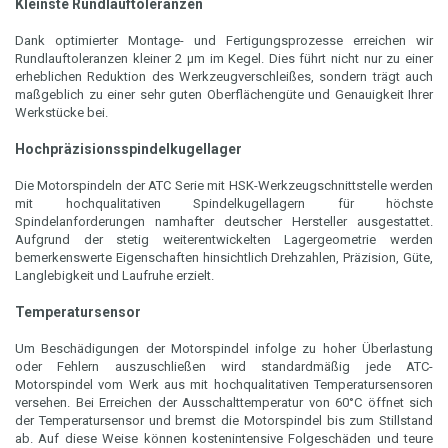
Kleinste Rundlauftoleranzen
Dank optimierter Montage- und Fertigungsprozesse erreichen wir
Rundlauftoleranzen kleiner 2 μm im Kegel. Dies führt nicht nur zu einer
erheblichen Reduktion des Werkzeugverschleißes, sondern trägt auch
maßgeblich zu einer sehr guten Oberflächengüte und Genauigkeit Ihrer
Werkstücke bei.
Hochpräzisionsspindelkugellager
Die Motorspindeln der ATC Serie mit HSK-Werkzeugschnittstelle werden
mit hochqualitativen Spindelkugellagern für höchste
Spindelanforderungen namhafter deutscher Hersteller ausgestattet.
Aufgrund der stetig weiterentwickelten Lagergeometrie werden
bemerkenswerte Eigenschaften hinsichtlich Drehzahlen, Präzision, Güte,
Langlebigkeit und Laufruhe erzielt.
Temperatursensor
Um Beschädigungen der Motorspindel infolge zu hoher Überlastung
oder Fehlern auszuschließen wird standardmäßig jede ATC-
Motorspindel vom Werk aus mit hochqualitativen Temperatursensoren
versehen. Bei Erreichen der Ausschalttemperatur von 60°C öffnet sich
der Temperatursensor und bremst die Motorspindel bis zum Stillstand
ab. Auf diese Weise können kostenintensive Folgeschäden und teure